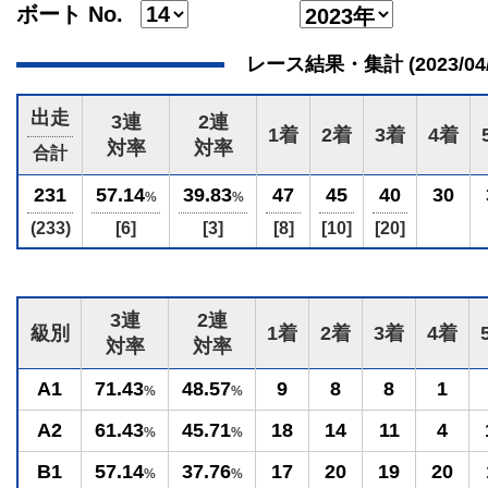
ボート No.
レース結果・集計 (2023/04/30
出走
3連
2連
1着
2着
3着
4着
対率
対率
合計
231
57.14
39.83
47
45
40
30
%
%
(233)
[6]
[3]
[8]
[10]
[20]
3連
2連
級別
1着
2着
3着
4着
対率
対率
A1
71.43
48.57
9
8
8
1
%
%
A2
61.43
45.71
18
14
11
4
%
%
B1
57.14
37.76
17
20
19
20
%
%